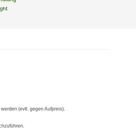
ght
rden (evtl. gegen Aufpreis).
chzuführen.