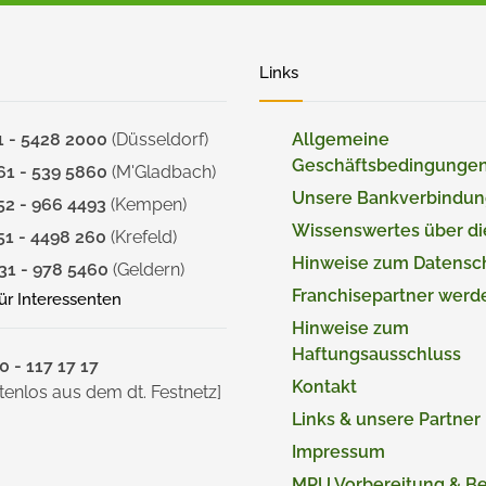
Links
1 - 5428 2000
(Düsseldorf)
Allgemeine
Geschäftsbedingunge
61 - 539 5860
(M'Gladbach)
Unsere Bankverbindu
52 - 966 4493
(Kempen)
Wissenswertes über d
51 - 4498 260
(Krefeld)
Hinweise zum Datensc
31 - 978 5460
(Geldern)
Franchisepartner werd
für Interessenten
Hinweise zum
Haftungsausschluss
 - 117 17 17
Kontakt
tenlos aus dem dt. Festnetz]
Links & unsere Partner
Impressum
MPU Vorbereitung & B