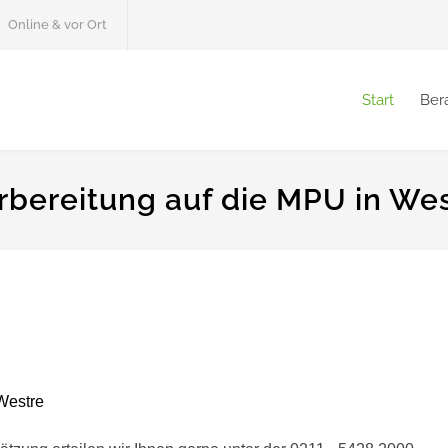
Online & vor Ort
Start
Ber
rbereitung auf die MPU in We
Westre