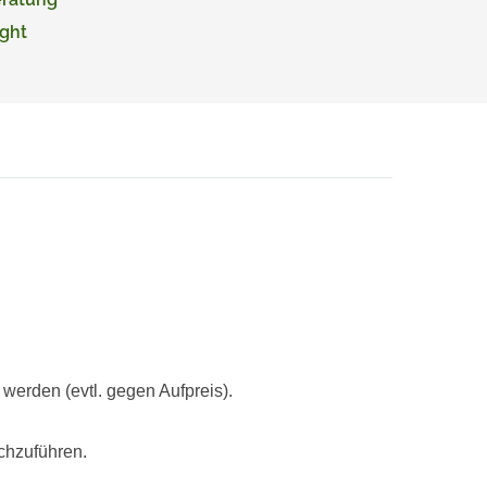
ght
rden (evtl. gegen Aufpreis).
chzuführen.