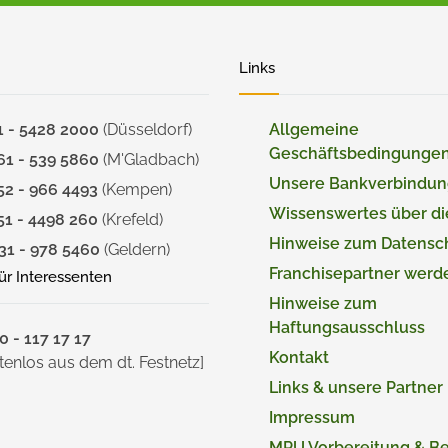
Links
1 - 5428 2000
(Düsseldorf)
Allgemeine
Geschäftsbedingunge
61 - 539 5860
(M'Gladbach)
Unsere Bankverbindu
52 - 966 4493
(Kempen)
Wissenswertes über d
51 - 4498 260
(Krefeld)
Hinweise zum Datensc
31 - 978 5460
(Geldern)
Franchisepartner werd
für Interessenten
Hinweise zum
Haftungsausschluss
 - 117 17 17
Kontakt
tenlos aus dem dt. Festnetz]
Links & unsere Partner
Impressum
MPU Vorbereitung & B