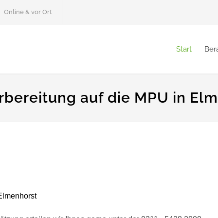
Online & vor Ort
Start
Ber
rbereitung auf die MPU in El
Elmenhorst