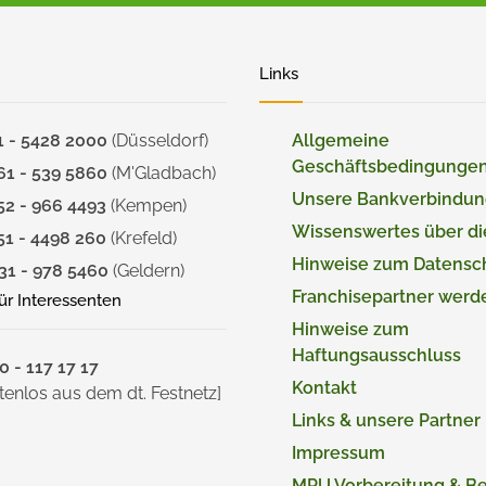
Links
1 - 5428 2000
(Düsseldorf)
Allgemeine
Geschäftsbedingunge
61 - 539 5860
(M'Gladbach)
Unsere Bankverbindu
52 - 966 4493
(Kempen)
Wissenswertes über d
51 - 4498 260
(Krefeld)
Hinweise zum Datensc
31 - 978 5460
(Geldern)
Franchisepartner werd
für Interessenten
Hinweise zum
Haftungsausschluss
 - 117 17 17
Kontakt
tenlos aus dem dt. Festnetz]
Links & unsere Partner
Impressum
MPU Vorbereitung & B