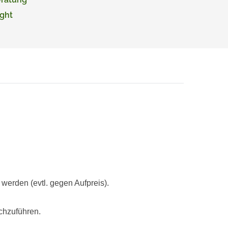
ght
rden (evtl. gegen Aufpreis).
chzuführen.