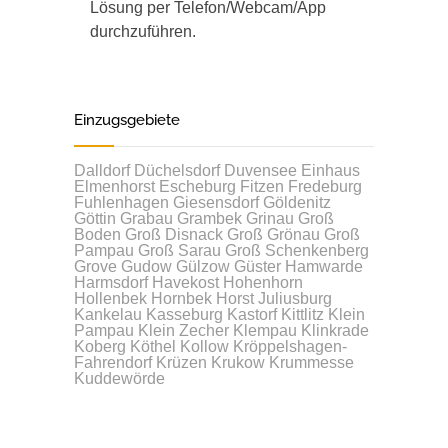
Lösung per Telefon/Webcam/App
durchzuführen.
Einzugsgebiete
Dalldorf
Düchelsdorf
Duvensee
Einhaus
Elmenhorst
Escheburg
Fitzen
Fredeburg
Fuhlenhagen
Giesensdorf
Göldenitz
Göttin
Grabau
Grambek
Grinau
Groß
Boden
Groß Disnack
Groß Grönau
Groß
Pampau
Groß Sarau
Groß Schenkenberg
Grove
Gudow
Gülzow
Güster
Hamwarde
Harmsdorf
Havekost
Hohenhorn
Hollenbek
Hornbek
Horst
Juliusburg
Kankelau
Kasseburg
Kastorf
Kittlitz
Klein
Pampau
Klein Zecher
Klempau
Klinkrade
Koberg
Köthel
Kollow
Kröppelshagen-
Fahrendorf
Krüzen
Krukow
Krummesse
Kuddewörde