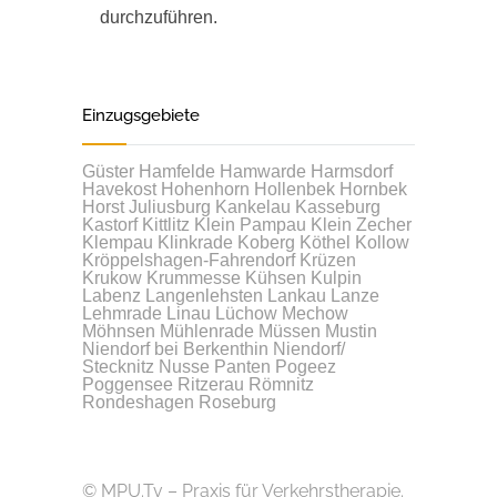
durchzuführen.
Einzugsgebiete
Güster
Hamfelde
Hamwarde
Harmsdorf
Havekost
Hohenhorn
Hollenbek
Hornbek
Horst
Juliusburg
Kankelau
Kasseburg
Kastorf
Kittlitz
Klein Pampau
Klein Zecher
Klempau
Klinkrade
Koberg
Köthel
Kollow
Kröppelshagen-Fahrendorf
Krüzen
Krukow
Krummesse
Kühsen
Kulpin
Labenz
Langenlehsten
Lankau
Lanze
Lehmrade
Linau
Lüchow
Mechow
Möhnsen
Mühlenrade
Müssen
Mustin
Niendorf bei Berkenthin
Niendorf/
Stecknitz
Nusse
Panten
Pogeez
Poggensee
Ritzerau
Römnitz
Rondeshagen
Roseburg
© MPU.Tv – Praxis für Verkehrstherapie.