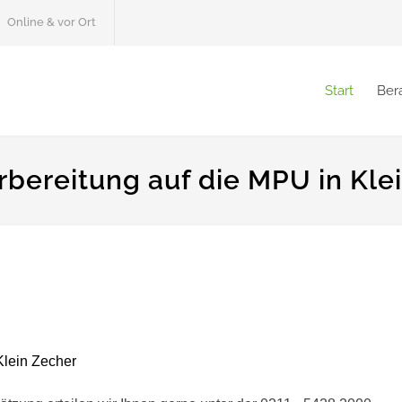
Online & vor Ort
Start
Ber
rbereitung auf die MPU in Kle
Klein Zecher