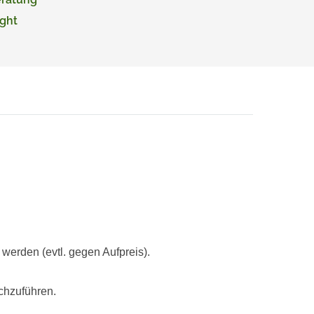
ght
rden (evtl. gegen Aufpreis).
chzuführen.