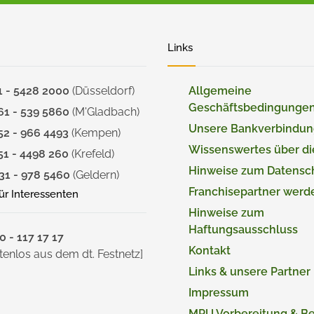
Links
1 - 5428 2000
(Düsseldorf)
Allgemeine
Geschäftsbedingunge
61 - 539 5860
(M'Gladbach)
Unsere Bankverbindu
52 - 966 4493
(Kempen)
Wissenswertes über d
51 - 4498 260
(Krefeld)
Hinweise zum Datensc
31 - 978 5460
(Geldern)
Franchisepartner werd
für Interessenten
Hinweise zum
Haftungsausschluss
 - 117 17 17
Kontakt
tenlos aus dem dt. Festnetz]
Links & unsere Partner
Impressum
MPU Vorbereitung & B