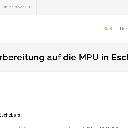
Online & vor Ort
Start
Ber
rbereitung auf die MPU in Es
Escheburg