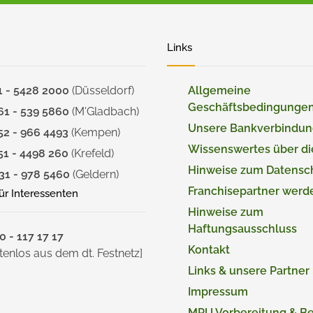
Links
1 - 5428 2000
(Düsseldorf)
Allgemeine
Geschäftsbedingunge
61 - 539 5860
(M'Gladbach)
Unsere Bankverbindu
52 - 966 4493
(Kempen)
Wissenswertes über d
51 - 4498 260
(Krefeld)
Hinweise zum Datensc
31 - 978 5460
(Geldern)
Franchisepartner werd
für Interessenten
Hinweise zum
Haftungsausschluss
 - 117 17 17
Kontakt
tenlos aus dem dt. Festnetz]
Links & unsere Partner
Impressum
MPU Vorbereitung & B