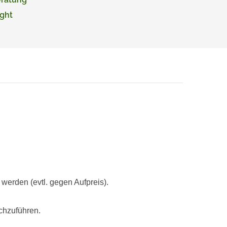
ght
rden (evtl. gegen Aufpreis).
chzuführen.