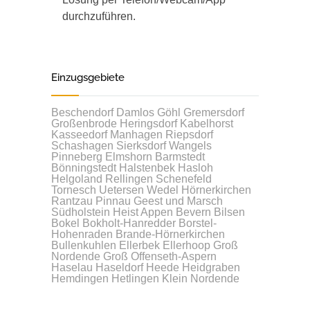
durchzuführen.
Einzugsgebiete
Beschendorf
Damlos
Göhl
Gremersdorf
Großenbrode
Heringsdorf
Kabelhorst
Kasseedorf
Manhagen
Riepsdorf
Schashagen
Sierksdorf
Wangels
Pinneberg
Elmshorn
Barmstedt
Bönningstedt
Halstenbek
Hasloh
Helgoland
Rellingen
Schenefeld
Tornesch
Uetersen
Wedel
Hörnerkirchen
Rantzau
Pinnau
Geest und Marsch
Südholstein
Heist
Appen
Bevern
Bilsen
Bokel
Bokholt-Hanredder
Borstel-
Hohenraden
Brande-Hörnerkirchen
Bullenkuhlen
Ellerbek
Ellerhoop
Groß
Nordende
Groß Offenseth-Aspern
Haselau
Haseldorf
Heede
Heidgraben
Hemdingen
Hetlingen
Klein Nordende