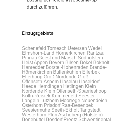
durchzuführen.
Einzugsgebiete
Schenefeld
Tornesch
Uetersen
Wedel
Elmshorn-Land
Hörnerkirchen
Rantzau
Pinnau
Geest und Marsch Südholstein
Heist
Appen
Bevern
Bilsen
Bokel
Bokholt-
Hanredder
Borstel-Hohenraden
Brande-
Hörnerkirchen
Bullenkuhlen
Ellerbek
Ellerhoop
Groß Nordende
Groß
Offenseth-Aspern
Haselau
Haseldorf
Heede
Hemdingen
Hetlingen
Klein
Nordende
Klein Offenseth-Sparrieshoop
Kölln-Reisiek
Kummerfeld
Seester
Langeln
Lutzhorn
Moorrege
Neuendeich
Osterhorn
Prisdorf
Raa-Besenbek
Seestermühe
Seeth-Ekholt
Tangstedt
Westerhorn
Plön
Ascheberg (Holstein)
Bönebüttel
Bösdorf
Preetz
Schwentinental