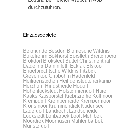
durchzuführen.
Einzugsgebiete
Bekmünde
Besdorf
Blomesche Wildnis
Bokelrehm
Bokhorst
Borsfleth
Breitenberg
Brokdorf
Brokstedt
Büttel
Christinenthal
Dägeling
Dammfleth
Ecklak
Elskop
Engelbrechtsche Wildnis
Fitzbek
Grevenkop
Gribbohm
Hadenfeld
Heiligenstedten
Heiligenstedtenerkamp
Herzhorn
Hingstheide
Hodorf
Hohenlockstedt
Holstenniendorf
Huje
Kaaks
Kaisborstel
Kiebitzreihe
Kollmoor
Krempdorf
Kremperheide
Krempermoor
Kronsmoor
Krummendiek
Kudensee
Lägerdorf
Landrecht
Landscheide
Lockstedt
Lohbarbek
Looft
Mehlbek
Moordiek
Moorhusen
Mühlenbarbek
Münsterdorf