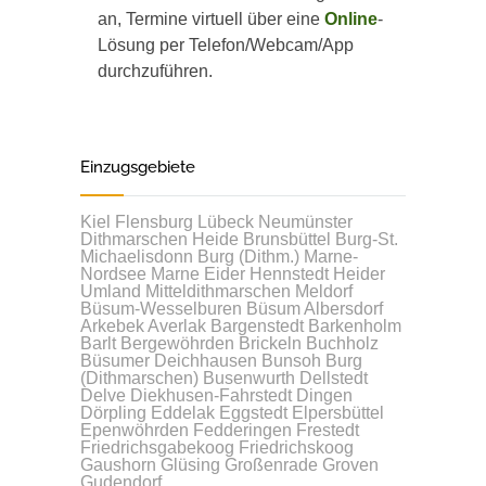
an, Termine virtuell über eine
Online
-
Lösung per Telefon/Webcam/App
durchzuführen.
Einzugsgebiete
Kiel
Flensburg
Lübeck
Neumünster
Dithmarschen
Heide
Brunsbüttel
Burg-St.
Michaelisdonn
Burg (Dithm.)
Marne-
Nordsee
Marne
Eider
Hennstedt
Heider
Umland
Mitteldithmarschen
Meldorf
Büsum-Wesselburen
Büsum
Albersdorf
Arkebek
Averlak
Bargenstedt
Barkenholm
Barlt
Bergewöhrden
Brickeln
Buchholz
Büsumer Deichhausen
Bunsoh
Burg
(Dithmarschen)
Busenwurth
Dellstedt
Delve
Diekhusen-Fahrstedt
Dingen
Dörpling
Eddelak
Eggstedt
Elpersbüttel
Epenwöhrden
Fedderingen
Frestedt
Friedrichsgabekoog
Friedrichskoog
Gaushorn
Glüsing
Großenrade
Groven
Gudendorf