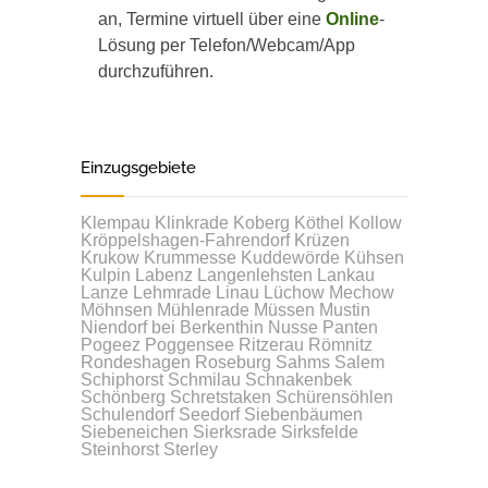
an, Termine virtuell über eine
Online
-
Lösung per Telefon/Webcam/App
durchzuführen.
Einzugsgebiete
Klempau
Klinkrade
Koberg
Köthel
Kollow
Kröppelshagen-Fahrendorf
Krüzen
Krukow
Krummesse
Kuddewörde
Kühsen
Kulpin
Labenz
Langenlehsten
Lankau
Lanze
Lehmrade
Linau
Lüchow
Mechow
Möhnsen
Mühlenrade
Müssen
Mustin
Niendorf bei Berkenthin
Nusse
Panten
Pogeez
Poggensee
Ritzerau
Römnitz
Rondeshagen
Roseburg
Sahms
Salem
Schiphorst
Schmilau
Schnakenbek
Schönberg
Schretstaken
Schürensöhlen
Schulendorf
Seedorf
Siebenbäumen
Siebeneichen
Sierksrade
Sirksfelde
Steinhorst
Sterley