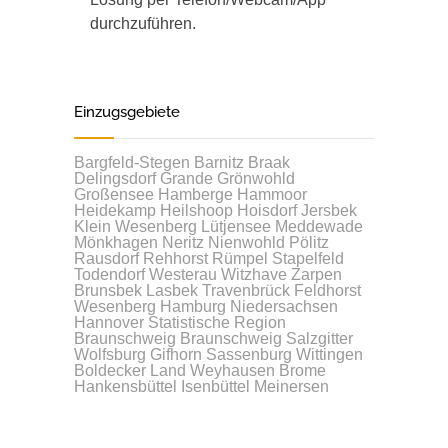
durchzuführen.
Einzugsgebiete
Bargfeld-Stegen
Barnitz
Braak
Delingsdorf
Grande
Grönwohld
Großensee
Hamberge
Hammoor
Heidekamp
Heilshoop
Hoisdorf
Jersbek
Klein Wesenberg
Lütjensee
Meddewade
Mönkhagen
Neritz
Nienwohld
Pölitz
Rausdorf
Rehhorst
Rümpel
Stapelfeld
Todendorf
Westerau
Witzhave
Zarpen
Brunsbek
Lasbek
Travenbrück
Feldhorst
Wesenberg
Hamburg
Niedersachsen
Hannover
Statistische Region
Braunschweig
Braunschweig
Salzgitter
Wolfsburg
Gifhorn
Sassenburg
Wittingen
Boldecker Land
Weyhausen
Brome
Hankensbüttel
Isenbüttel
Meinersen