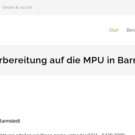
Online & vor Ort
Start
Ber
rbereitung auf die MPU in Ba
Barmstedt