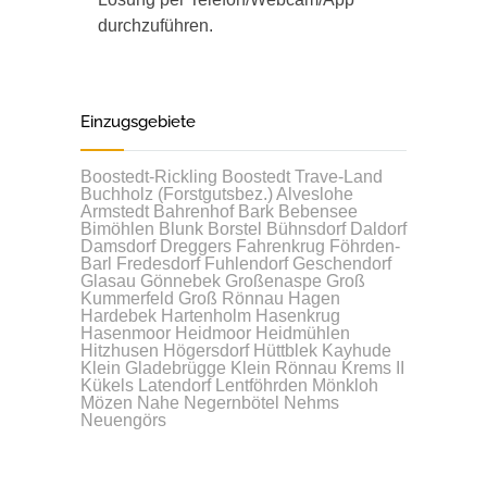
durchzuführen.
Einzugsgebiete
Boostedt-Rickling
Boostedt
Trave-Land
Buchholz (Forstgutsbez.)
Alveslohe
Armstedt
Bahrenhof
Bark
Bebensee
Bimöhlen
Blunk
Borstel
Bühnsdorf
Daldorf
Damsdorf
Dreggers
Fahrenkrug
Föhrden-
Barl
Fredesdorf
Fuhlendorf
Geschendorf
Glasau
Gönnebek
Großenaspe
Groß
Kummerfeld
Groß Rönnau
Hagen
Hardebek
Hartenholm
Hasenkrug
Hasenmoor
Heidmoor
Heidmühlen
Hitzhusen
Högersdorf
Hüttblek
Kayhude
Klein Gladebrügge
Klein Rönnau
Krems II
Kükels
Latendorf
Lentföhrden
Mönkloh
Mözen
Nahe
Negernbötel
Nehms
Neuengörs