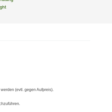
ght
rden (evtl. gegen Aufpreis).
chzuführen.