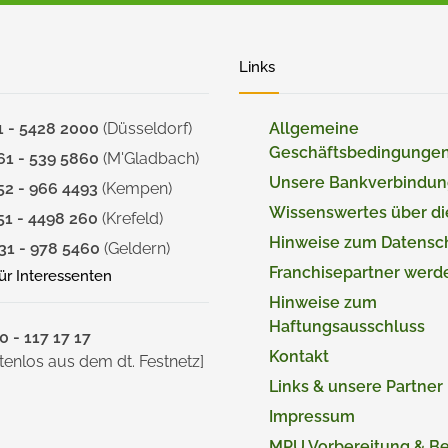
Links
1 - 5428 2000
(Düsseldorf)
Allgemeine
Geschäftsbedingunge
61 - 539 5860
(M'Gladbach)
Unsere Bankverbindu
52 - 966 4493
(Kempen)
Wissenswertes über d
51 - 4498 260
(Krefeld)
Hinweise zum Datensc
31 - 978 5460
(Geldern)
Franchisepartner werd
für Interessenten
Hinweise zum
Haftungsausschluss
 - 117 17 17
Kontakt
tenlos aus dem dt. Festnetz]
Links & unsere Partner
Impressum
MPU Vorbereitung & B