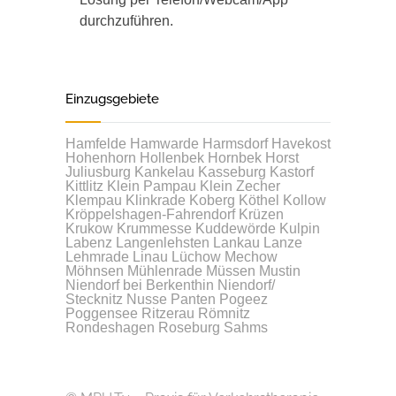
durchzuführen.
Einzugsgebiete
Hamfelde
Hamwarde
Harmsdorf
Havekost
Hohenhorn
Hollenbek
Hornbek
Horst
Juliusburg
Kankelau
Kasseburg
Kastorf
Kittlitz
Klein Pampau
Klein Zecher
Klempau
Klinkrade
Koberg
Köthel
Kollow
Kröppelshagen-Fahrendorf
Krüzen
Krukow
Krummesse
Kuddewörde
Kulpin
Labenz
Langenlehsten
Lankau
Lanze
Lehmrade
Linau
Lüchow
Mechow
Möhnsen
Mühlenrade
Müssen
Mustin
Niendorf bei Berkenthin
Niendorf/
Stecknitz
Nusse
Panten
Pogeez
Poggensee
Ritzerau
Römnitz
Rondeshagen
Roseburg
Sahms