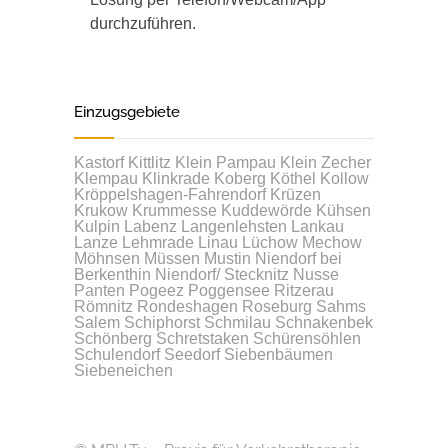
durchzuführen.
Einzugsgebiete
Kastorf
Kittlitz
Klein Pampau
Klein Zecher
Klempau
Klinkrade
Koberg
Köthel
Kollow
Kröppelshagen-Fahrendorf
Krüzen
Krukow
Krummesse
Kuddewörde
Kühsen
Kulpin
Labenz
Langenlehsten
Lankau
Lanze
Lehmrade
Linau
Lüchow
Mechow
Möhnsen
Müssen
Mustin
Niendorf bei
Berkenthin
Niendorf/ Stecknitz
Nusse
Panten
Pogeez
Poggensee
Ritzerau
Römnitz
Rondeshagen
Roseburg
Sahms
Salem
Schiphorst
Schmilau
Schnakenbek
Schönberg
Schretstaken
Schürensöhlen
Schulendorf
Seedorf
Siebenbäumen
Siebeneichen