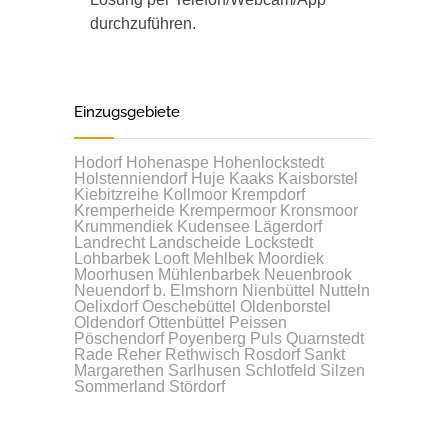
durchzuführen.
Einzugsgebiete
Hodorf
Hohenaspe
Hohenlockstedt
Holstenniendorf
Huje
Kaaks
Kaisborstel
Kiebitzreihe
Kollmoor
Krempdorf
Kremperheide
Krempermoor
Kronsmoor
Krummendiek
Kudensee
Lägerdorf
Landrecht
Landscheide
Lockstedt
Lohbarbek
Looft
Mehlbek
Moordiek
Moorhusen
Mühlenbarbek
Neuenbrook
Neuendorf b. Elmshorn
Nienbüttel
Nutteln
Oelixdorf
Oeschebüttel
Oldenborstel
Oldendorf
Ottenbüttel
Peissen
Pöschendorf
Poyenberg
Puls
Quarnstedt
Rade
Reher
Rethwisch
Rosdorf
Sankt
Margarethen
Sarlhusen
Schlotfeld
Silzen
Sommerland
Stördorf