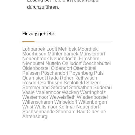
durchzuführen.
Einzugsgebiete
Lohbarbek
Looft
Mehlbek
Moordiek
Moorhusen
Mühlenbarbek
Münsterdorf
Neuenbrook
Neuendorf b. Elmshorn
Nienbüttel
Nutteln
Oelixdorf
Oeschebüttel
Oldenborstel
Oldendorf
Ottenbüttel
Peissen
Pöschendorf
Poyenberg
Puls
Quarnstedt
Rade
Reher
Rethwisch
Rosdorf
Sarlhusen
Schlotfeld
Silzen
Sommerland
Stördorf
Störkathen
Süderau
Vaale
Vaalermoor
Wacken
Warringholz
Westermoor
Wewelsfleth
Wiedenborstel
Willenscharen
Winseldorf
Wittenbergen
Wrist
Wulfsmoor
Kollmar
Neuendorf-
Sachsenbande
Stormarn
Bad Oldesloe
Ahrensburg