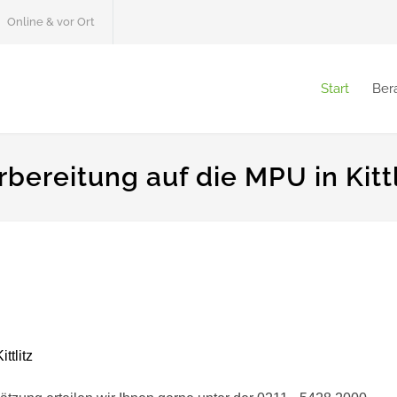
Online & vor Ort
Start
Ber
bereitung auf die MPU in Kittl
ittlitz