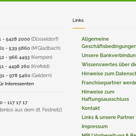
Links
1 - 5428 2000
(Düsseldorf)
Allgemeine
Geschäftsbedingunge
61 - 539 5860
(M'Gladbach)
Unsere Bankverbindu
52 - 966 4493
(Kempen)
Wissenswertes über d
51 - 4498 260
(Krefeld)
Hinweise zum Datensc
31 - 978 5460
(Geldern)
Franchisepartner werd
für Interessenten
Hinweise zum
Haftungsausschluss
 - 117 17 17
Kontakt
tenlos aus dem dt. Festnetz]
Links & unsere Partner
Impressum
MPU Vorbereitung & B