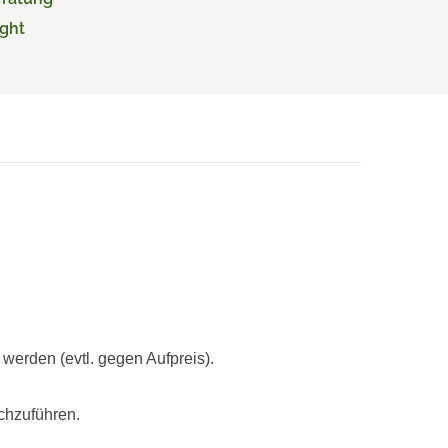
ght
rden (evtl. gegen Aufpreis).
chzuführen.