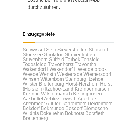
durchzuführen.
Einzugsgebiete
Schwissel
Seth
Sievershütten
Stipsdorf
Stocksee
Strukdorf
Struvenhütten
Stuvenborn
Sülfeld
Tarbek
Tensfeld
Todesfelde
Travenhorst
Traventhal
Wakendorf I
Wakendorf II
Weddelbrook
Weede
Wensin
Westerrade
Wiemersdorf
Winsen
Wittenborn
Steinburg
Itzehoe
Wilster
Breitenburg
Horst-Herzhorn
Horst
(Holstein)
Itzehoe-Land
Krempermarsch
Krempe
Wilstermarsch
Kellinghusen
Aasbüttel
Aebtissinwisch
Agethorst
Altenmoor
Auufer
Bahrenfleth
Beidenfleth
Bekdorf
Bekmünde
Besdorf
Blomesche
Wildnis
Bokelrehm
Bokhorst
Borsfleth
Breitenberg